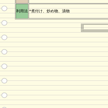
利用法
*煮付け、炒め物、漬物