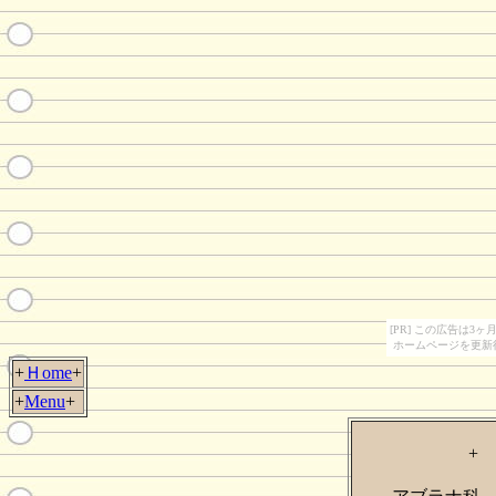
[PR] この広告は
ホームページを更新
+
Ｈome
+
+
Menu
+
+