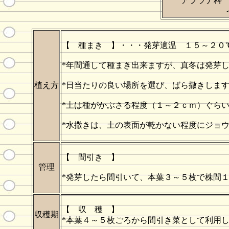
アブラナ科
【 種まき 】・・・発芽適温 １５～２０
*年間通して種まき出来ますが、真冬は発芽
植え方
*日当たりの良い場所を選び、ばら撒きしま
*土は種がかぶさる程度（１～２ｃｍ）ぐら
*水撒きは、土の表面が乾かない程度にジョ
【 間引き 】
管理
*発芽したら間引いて、本葉３～５枚で株間
【 収 穫 】
収穫期
*本葉４～５枚ごろから間引き菜として利用