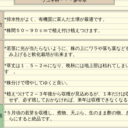
ウコギ科・・・多年草
*排水性がよく、有機質に富んだ土壌が最適です。
方
*株間５０～９０ｃｍで植え付け植えつけます。
*若茎に光が当たらないように、株の上にワラや落ち葉など
み上げると軟化栽培が出来ます。
*草丈は１．５～２ｍになり、晩秋には地上部は枯れてしま
理
す 。
*株分けで増やしてゆくと良い。
*植えつけて２～３年後から収穫が見込めるが、１本だけは
せず、必ず残しておかなければ、来年は収穫できなくなる
*５月頃の若芽を収穫し、煮物、天ぷら、生のまま酢の物、
法
らにすると絶品です。