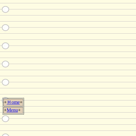
+
Ｈome
+
+
Menu
+