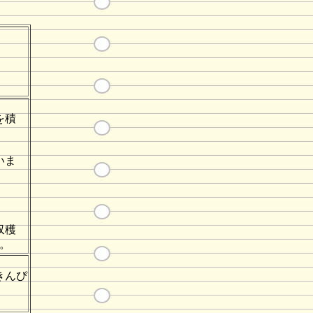
を積
いま
収穫
。
きんぴ