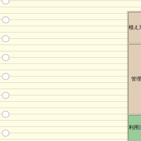
植え
管
利用