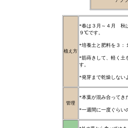
アブ
*春は３月～４月 秋
９℃です。
*培養土と肥料を３：
植え方
*筋蒔きして、軽く土
す。
*発芽まで乾燥しない
*本葉が混み合ってき
管理
*一週間に一度ぐらい