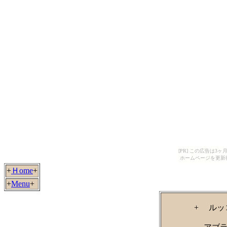
[PR] この広告は
ホームページを更新
+
Ｈome
+
+
Menu
+
+ ルッ