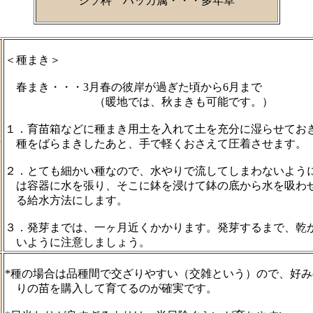
シソ科 ハッカ属・・・多年草
＜種まき＞
春まき・・・3月春の彼岸が過ぎた頃から6月まで
（暖地では、秋まきも可能です。）
１．育苗箱などに種まき用土を入れて土を充分に湿らせてお
種をばらまきしたあと、手で軽くおさえて圧着させます。
方
２．とても細かい種なので、水やりで流してしまわないよう
は容器に水を張り、そこに鉢を浸けて鉢の底から水を吸わ
る給水方法にします。
３．発芽までは、一ヶ月近くかかります。発芽するまで、乾
いように注意しましょう。
*種の場合は品種間で交ざりやすい（交雑という）ので、好み
りの苗を購入して育てるのが確実です。