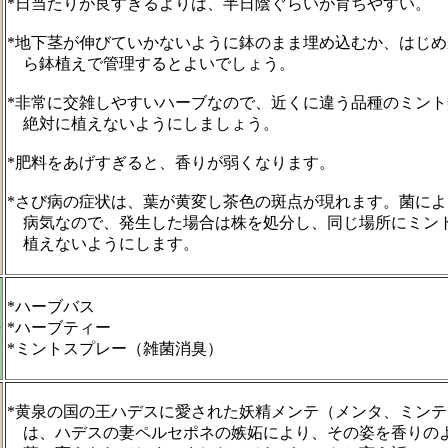
*日当たりが良すぎるよりは、半日陰ぐらいが育ちやすい。
*地下茎が伸びていかないように鉢のまま埋め込むか、はじめ
ら鉢植えで管理するとよいでしょう。
*非常に交雑しやすいハーブなので、近くに違う品種のミント
絶対に植えないようにしましょう。
*肥料をあげすぎると、香りが弱くなります。
*さび病の症状は、葉が黄変し茶色の斑点が現れます。菌によ
病気なので、発生した場合は株を処分し、同じ場所にミン
植えないようにします。
*ハーブバス
法
*ハーブティー
*ミントスプレー（雑菌消臭）
*黄泉の国の王ハデスに愛された妖精メンテ（メンタ、ミンテ
は、ハデスの妻ペルセポネの嫉妬により、その姿を香りの