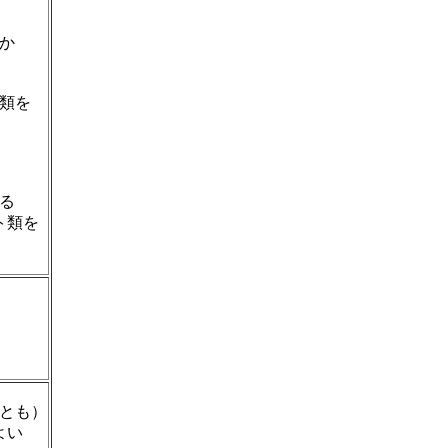
か
類を
る
ト類を
とも）
よい