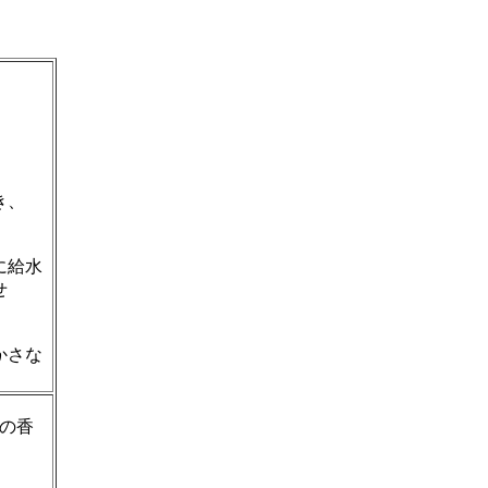
き、
に給水
せ
かさな
の香