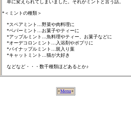
草に変えられてしまいました。それがミントと言う話。
*＜ミントの種類＞
*スペアミント…野菜や肉料理に
*ペパーミント…お菓子やティーに
*アップルミント…魚料理やティー、お菓子などに
*オーデコロンミント…入浴剤やポプリに
*パイナップルミント…斑入り葉
*キャットミント…猫が大好き
などなど・・・数千種類ほどあるとか♪
+
Menu
+