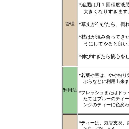
*追肥は月１回程度液
大きくなりすぎます
管理
*草丈が伸びたら、倒
*枝はが混み合ってき
うにしてやると良い
*伸びすぎたら摘心を
*若葉や茎は、やや粘り
ぷらなどに利用出来ま
利用法
*フレッシュまたはドラ
たてはブルーのティー
ンクのティーに色変わ
*ティーは、気管支炎、
と良いでしょう。