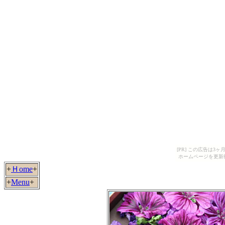
[PR] この広告は
ホームページを更新
+
Ｈome
+
+
Menu
+