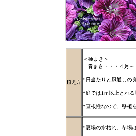
＜種まき＞
春まき・・・４月～
*日当たりと風通しの
植え方
*庭では1ｍ以上とれ
*直根性なので、移植
*夏場の水枯れ、冬場