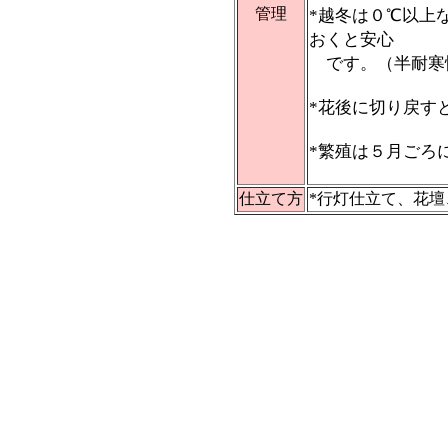
管理
*越冬は０℃以上
おくと安心
です。（半耐寒
*花後に切り戻す
*繁殖は５月ごろ
仕立て方
*行灯仕立て、花壇