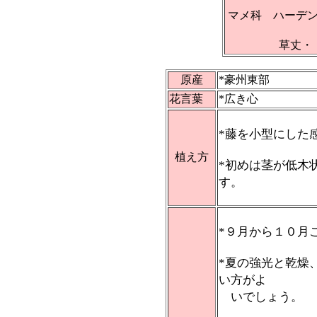
マメ科 ハーデ
草丈・
原産
*豪州東部
花言葉
*広き心
*藤を小型にした
植え方
*初めは茎が低木
す。
*９月から１０月
*夏の強光と乾燥
い方がよ
いでしょう。