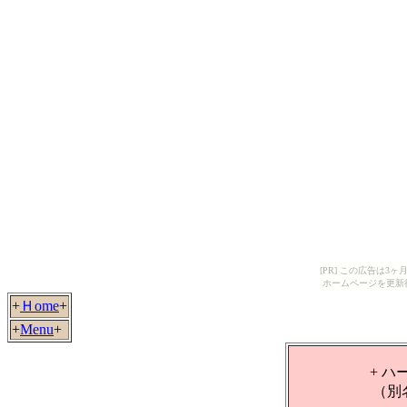
[PR] この広告は
ホームページを更新
+
Ｈome
+
+
Menu
+
+ 
（別