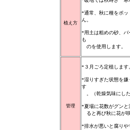
*暖地では秋蒔き 寒
*通常、秋に種をポ
ん。
植え方
*用土は粗めの砂、
も
のを使用します。
*３月ごろ定植します
*湿りすぎた状態を
す
。（乾燥気味にした
管理
*夏場に花数がグン
ると再び秋に花が咲
*排水が悪いと腐り