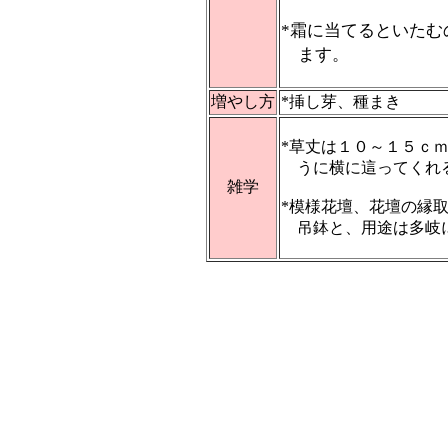
*霜に当てるといた
ます。
増やし方
*挿し芽、種まき
*草丈は１０～１５ｃ
うに横に這ってくれる
雑学
*模様花壇、花壇の縁
吊鉢と、用途は多岐