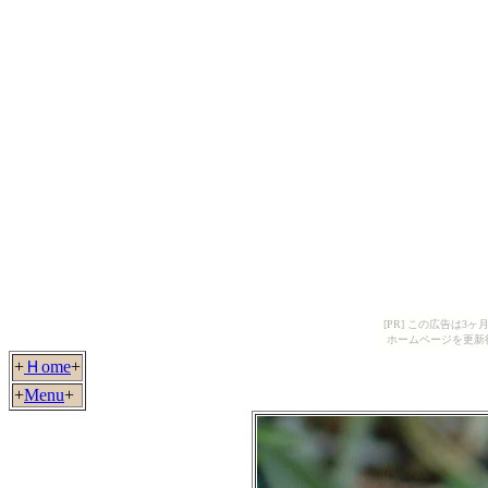
[PR] この広告は
ホームページを更新
+
Ｈome
+
+
Menu
+