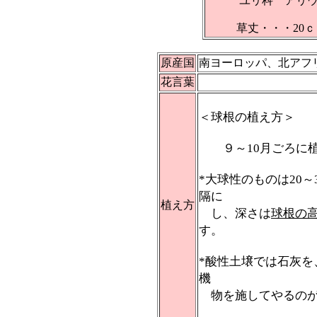
ユリ科 アリ
草丈・・・20
原産国
南ヨーロッパ、北アフ
花言葉
＜球根の植え方＞
９～10月ごろに植
*大球性のものは20～
隔に
植え方
し、深さは
球根の高
す。
*酸性土壌では石灰
機
物を施してやるのが