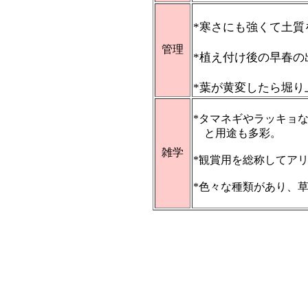
*寒さにも強くて土
管理
*植え付け後の早春
*葉が黄変したら堀り
*タマネギやラッキョ
と用途も多彩。
雑学
*観賞用を総称してア
*色々な種類があり、