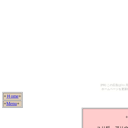
[PR] この広告は
ホームページを更新
+
Ｈome
+
+
Menu
+