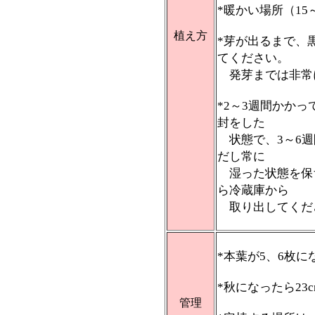
*暖かい場所（15
植え方
*芽が出るまで、
てください。
発芽までは非常
*2～3週間かか
封をした
状態で、3～6週
だし常に
湿った状態を保
ら冷蔵庫から
取り出してくだ
*本葉が5、6枚
*秋になったら23
管理