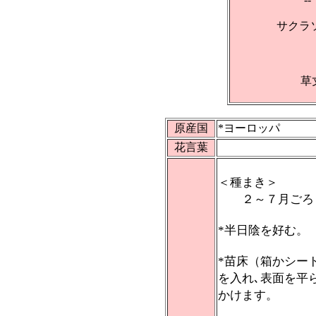
サクラ
草
原産国
*ヨーロッパ
花言葉
＜種まき＞
２～７月ごろ
*半日陰を好む。
*苗床（箱かシー
を入れ､表面を平
かけます。