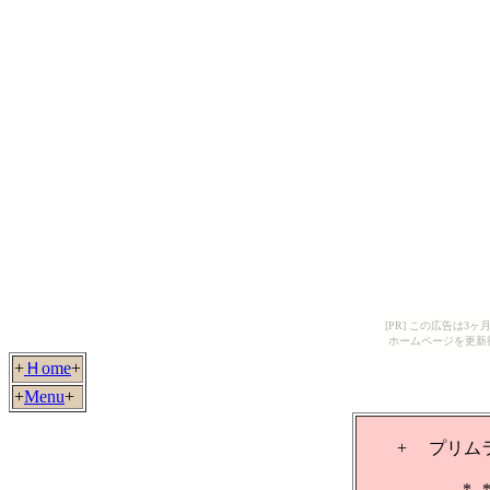
[PR] この広告は
ホームページを更新
+
Ｈome
+
+
Menu
+
+ プリム
*--*