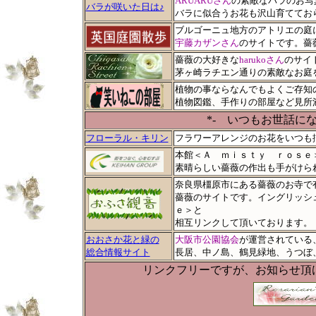
ARUARUさん
の素敵なバラのお写
バラが咲いた日は♪
バラに似合うお花も沢山育てておられ
ブルゴーニュ地方のアトリエの庭
宇藤カザンさん
のサイトです。薔薇
薔薇の大好きな
harukoさん
のサイ
茅ヶ崎ラチエン通りの素敵なお庭
植物の事ならなんでもよくご存知
植物図鑑、手作りの部屋など見所
*- いつもお世話に
フローラル・キリン
フラワーアレンジのお花をいつも
本館＜Ａ ｍｉｓｔｙ ｒｏｓｅ
素晴らしい薔薇の作出も手がけら
奈良県橿原市にある薔薇のお寺で
薔薇のサイトです。イングリッシ
ｅ＞と
相互リンクして頂いております。
おおさか花と緑の
大阪市公園協会
が運営されている
総合情報サイト
長居、中ノ島、鶴見緑地、うつぼ
リンクフリーですが、お知らせ頂