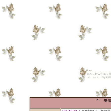
[PR] この広告は
ホームページを更新
*- 薔